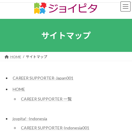
コ
ナ
ン
ビ
テ
ゲ
ン
ー
ツ
シ
へ
ョ
サイトマップ
ス
ン
キ
に
ッ
移
プ
動
HOME
サイトマップ
CAREER SUPPORTER-Japan001
HOME
CAREER SUPPORTER 一覧
joypita! -Indonesia
CAREER SUPPORTER-Indonesia001